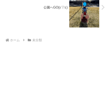
公園へGO(≧▽≦)
ホーム
未分類