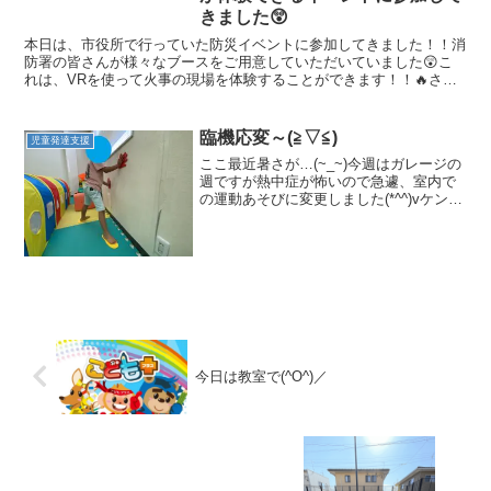
きました😲
本日は、市役所で行っていた防災イベントに参加してきました！！消
防署の皆さんが様々なブースをご用意していただいていました😲こ
れは、VRを使って火事の現場を体験することができます！！🔥さら
に、コントローラーを使って目の前で上がっている炎を消化す...
臨機応変～(≧▽≦)
児童発達支援
ここ最近暑さが…(~_~)今週はガレージの
週ですが熱中症が怖いので急遽、室内で
の運動あそびに変更しました(*^^)vケンケ
ンパをして… ぽっくりで人形の間を通
る… 言われた色のボールをトンネルをく
ぐりながら取って… 最後は指定された位
置に手...
今日は教室で(^O^)／