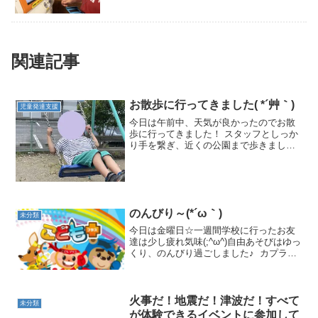
関連記事
お散歩に行ってきました( *´艸｀)
児童発達支援
今日は午前中、天気が良かったのでお散
歩に行ってきました！ スタッフとしっか
り手を繋ぎ、近くの公園まで歩きました(*
´▽｀*)公園についたらまず休憩・・・(*
´з`)その後はブランコやすべり台でたくさ
ん遊びました(●´ω｀●)
のんびり～(*´ω｀)
未分類
今日は金曜日☆一週間学校に行ったお友
達は少し疲れ気味(;^ω^)自由あそびはゆっ
くり、のんびり過ごしました♪ カプラで
遊んだり、宿題を終わらせてお店屋さん
ごっこをしたりと楽しそう(*^^*)運動あそ
びは鉄棒のボール運び！いつものボール
より...
火事だ！地震だ！津波だ！すべて
未分類
が体験できるイベントに参加して