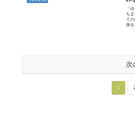
「ゆ
ちま
ての
身を
次
1