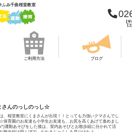
ひふみ千曲桜堂教室
02
【平日
【土
ご利用方法
ブログ
まさんのっしのっし☆
は、桜堂教室にくまさんが出現！！とっても力強いクマさんでし
☆保育園のお友達も小学生お友達も、お尻を高くあげて進めまし
^o^)運動あそびをした後は、室内あそびとお散歩組に分かれて活
お散歩組は田んぼで、おたまじゃくしを見つけたよ...