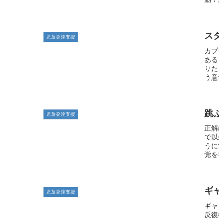
ス
児童発達支援
カプ
ある
りた
う意
跳
児童発達支援
正解
で以
うに
覚を
ギ
児童発達支援
ギャ
反復