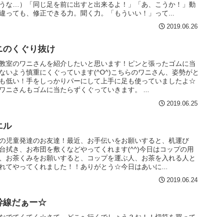
うな…）「同じ足を前に出すと出来るよ！」「あ、こうか！」動
違っても、修正できる力。聞く力。「もういい！」って...
2019.06.26
ニのくぐり抜け
教室のワニさんを紹介したいと思います！ピンと張ったゴムに当
ないよう慎重にくぐっています(^O^)こちらのワニさん、姿勢がと
も低い！手をしっかりパーにして上手に足も使っていましたよ☆
ワニさんもゴムに当たらずくぐっていきます。 ...
2019.06.25
エル
の児童発達のお友達！最近、お手伝いをお願いすると、机運び
台拭き、お布団を敷くなどやってくれます(^^)今日はコップの用
、お茶くみをお願いすると、コップを運ぶ人、お茶を入れる人と
れてやってくれました！！ありがとう☆今日はあいに...
2019.06.24
幹線だぁー☆