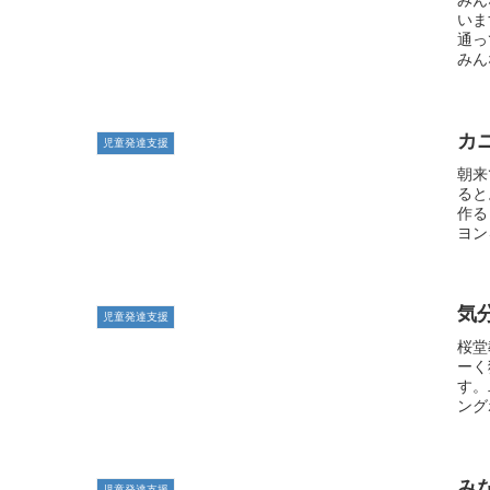
みん
いま
通っ
みん
カ
児童発達支援
朝来
ると
作る
ヨン
気
児童発達支援
桜堂
ーく
す。
ング
み
児童発達支援