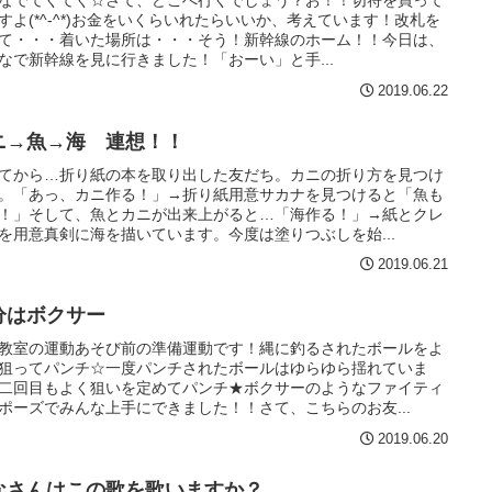
なでてくてく☆さて、どこへ行くでしょう？お！！切符を買って
すよ(*^-^*)お金をいくらいれたらいいか、考えています！改札を
て・・・着いた場所は・・・そう！新幹線のホーム！！今日は、
なで新幹線を見に行きました！「おーい」と手...
2019.06.22
ニ→魚→海 連想！！
てから…折り紙の本を取り出した友だち。カニの折り方を見つけ
。「あっ、カニ作る！」→折り紙用意サカナを見つけると「魚も
！」そして、魚とカニが出来上がると…「海作る！」→紙とクレ
を用意真剣に海を描いています。今度は塗りつぶしを始...
2019.06.21
分はボクサー
教室の運動あそび前の準備運動です！縄に釣るされたボールをよ
狙ってパンチ☆一度パンチされたボールはゆらゆら揺れていま
二回目もよく狙いを定めてパンチ★ボクサーのようなファイティ
ポーズでみんな上手にできました！！さて、こちらのお友...
2019.06.20
なさんはこの歌を歌いますか？