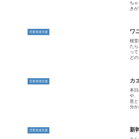
ちゃ
きが
ワ
児童発達支援
桜堂
たら
って
どの
カ
児童発達支援
本日
や、
意と
分か
新
児童発達支援