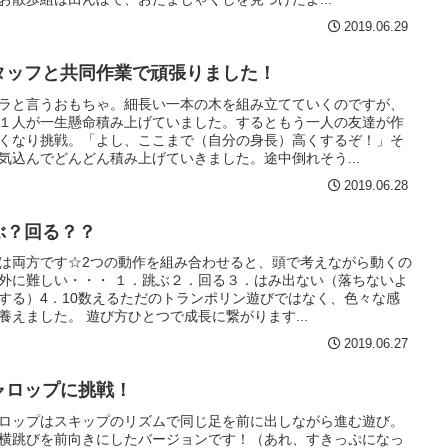
2019.06.29
タッフと共同作業で頑張りました！
ラと言うおもちゃ。細長い一本の木を組み立てていくのですが、
１人が一生懸命積み上げていました。するともう一人の友達が作
くなり挑戦。「よし、ここまで（自分の身長）高くするぞ！」そ
気込んでどんどん積み上げていきました。途中倒れそう...
2019.06.28
ぶ？回る？？
は両方です☆2つの動作を組み合わせると、頭で考えながら動くの
外に難しい・・・ １．跳ぶ２．回る３．はみ出ない（落ちないよ
する）4．10数えるただのトランポリン遊びではなく、色々な感
養えました。 遊び方ひとつで成長に繋がります...
2019.06.27
ャロップに挑戦！
ロップはスキップのリズムで同じ足を前に出しながら進む遊び。
横跳びを前向きにしたバージョンです！（あれ、すきっぷになっ