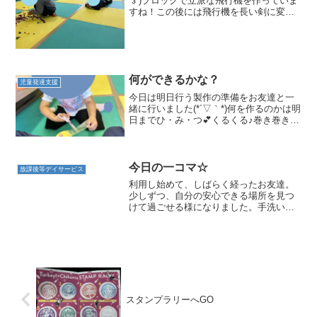
´з`)ブロックで立派な飛行機を作っていま
すね！この後には飛行機を長い剣に変え
てスタッフ仮面ライダーごっこをしたよ
✨この子はカプラにブロックを並べて落
ちないように持ち上げられるか挑戦中…
ぬいぐるみが入...
何ができるかな？
児童発達支援
今日は明日行う製作の準備をお友達と一
緒に行いました(*´▽｀*)何を作るのかは明
日までひ・み・つ💕くるくる♪巻き巻き♪
ハサミでチョッキン✄何ができるのでし
ょうか( *´艸｀) お友達にも作ってもらい
ました(*´▽｀*)なにを作ったかは明日ブ...
今日の一コマ☆
放課後等デイサービス
利用し始めて、しばらく経ったお友達。
少しずつ、自分の安心できる場所を見つ
けて過ごせる様になりました。手洗い・
うがいもバッチリ☆今日は、スタッフと
ババ抜きで勝負です！お友達がカードを
切ってくれました！「枚数は、○枚だよ
～」そこに学校から帰って...
スタンプラリーへGO