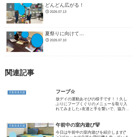
どんどん広がる！
2026.07.13
夏祭りに向けて…
2026.07.10
関連記事
フープ☆
児童発達支援
放デイの運動あそびの様子です！！久し
ぶりにフープくぐりのメニューを取り入
れてみました♪友達と手を繋いで、協力し
ながら全員がフープをくぐるというもの
です。腕をあげてもらったり、頭をとお
してあげたりと、友達のことも考えなが
午前中の室内遊び🐻
児童発達支援
らでないとクリアできな...
今日は午前中の室内遊びを紹介します(*